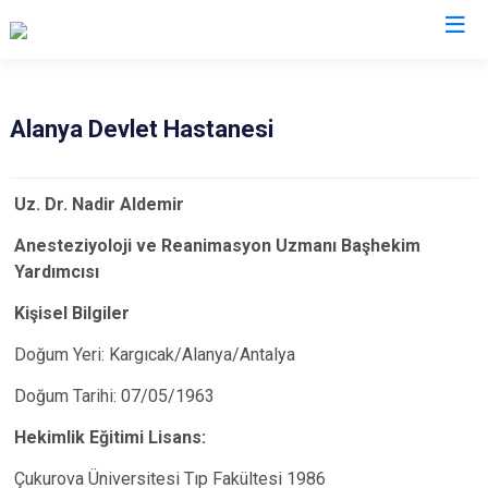
Antalya
Alanya Devlet Hastanesi
Akseki
Korkuteli
Uz. Dr. Nadir Aldemir
Alanya
Kumluca
Elmalı
Manavgat
Anesteziyoloji ve Reanimasyon Uzmanı Başhekim
Yardımcısı
Finike
Serik
Gazipaşa
Aksu
Kişisel Bilgiler
Gündoğmuş
Döşemealtı
Doğum Yeri: Kargıcak/Alanya/Antalya
İbradı
Kepez
Doğum Tarihi: 07/05/1963
Demre
Konyaaltı
Hekimlik Eğitimi Lisans:
Kaş
Muratpaşa
Kemer
Çukurova Üniversitesi Tıp Fakültesi 1986