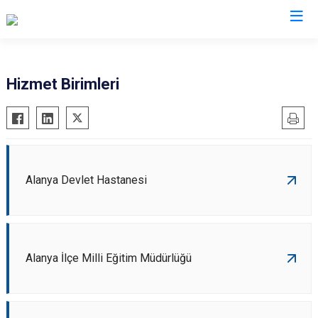
Antalya
Hizmet Birimleri
Akseki
Korkuteli
Alanya
Kumluca
Elmalı
Manavgat
Finike
Serik
Alanya Devlet Hastanesi
Gazipaşa
Aksu
Gündoğmuş
Döşemealtı
İbradı
Kepez
Alanya İlçe Milli Eğitim Müdürlüğü
Demre
Konyaaltı
Kaş
Muratpaşa
Kemer