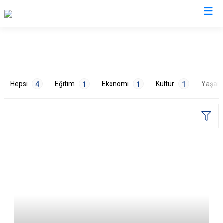
Antalya
Akseki
Korkuteli
Hepsi
Eğitim
Ekonomi
Kültür
Yaşa
4
1
1
1
Alanya
Kumluca
Elmalı
Manavgat
Finike
Serik
Gazipaşa
Aksu
ETİKETLER
Gündoğmuş
Döşemealtı
İbradı
Kepez
Başarılar
1
Özel Günler
1
Tarım
1
Demre
Konyaaltı
Turizm
1
Kaş
Muratpaşa
Kemer