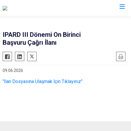
Antalya
IPARD III Dönemi On Birinci
Başvuru Çağrı İlanı
Akseki
Korkuteli
Alanya
Kumluca
Elmalı
Manavgat
09.06.2026
Finike
Serik
"İlan Dosyasına Ulaşmak İçin Tıklayınız"
Gazipaşa
Aksu
Gündoğmuş
Döşemealtı
İbradı
Kepez
Demre
Konyaaltı
Kaş
Muratpaşa
Kemer