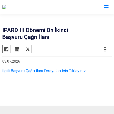
Antalya
IPARD III Dönemi On İkinci
Başvuru Çağrı İlanı
Akseki
Korkuteli
Alanya
Kumluca
Elmalı
Manavgat
03.07.2026
Finike
Serik
İlgili Başvuru Çağrı İlanı Dosyaları İçin Tıklayınız.
Gazipaşa
Aksu
Gündoğmuş
Döşemealtı
İbradı
Kepez
Demre
Konyaaltı
Kaş
Muratpaşa
Kemer