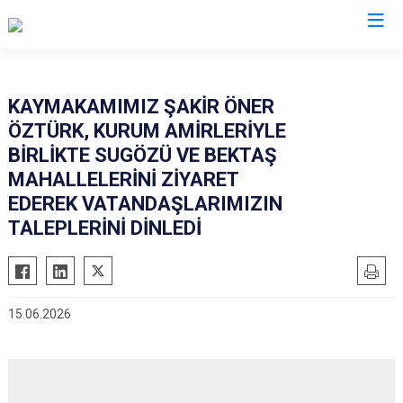
Antalya
KAYMAKAMIMIZ ŞAKİR ÖNER
ÖZTÜRK, KURUM AMİRLERİYLE
Akseki
Korkuteli
BİRLİKTE SUGÖZÜ VE BEKTAŞ
Alanya
Kumluca
MAHALLELERİNİ ZİYARET
Elmalı
Manavgat
EDEREK VATANDAŞLARIMIZIN
Finike
TALEPLERİNİ DİNLEDİ
Serik
Gazipaşa
Aksu
Gündoğmuş
Döşemealtı
İbradı
Kepez
15.06.2026
Demre
Konyaaltı
Kaş
Muratpaşa
Kemer