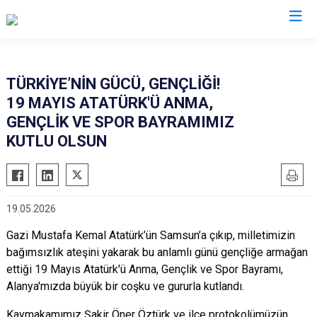
Antalya
TÜRKİYE’NİN GÜCÜ, GENÇLİĞİ!
19 MAYIS ATATÜRK'Ü ANMA,
Akseki
Korkuteli
GENÇLİK VE SPOR BAYRAMIMIZ
Alanya
Kumluca
KUTLU OLSUN
Elmalı
Manavgat
Finike
Serik
Gazipaşa
Aksu
19.05.2026
Gündoğmuş
Döşemealtı
Gazi Mustafa Kemal Atatürk’ün Samsun’a çıkıp, milletimizin
İbradı
Kepez
bağımsızlık ateşini yakarak bu anlamlı günü gençliğe armağan
Demre
Konyaaltı
ettiği 19 Mayıs Atatürk'ü Anma, Gençlik ve Spor Bayramı,
Alanya'mızda büyük bir coşku ve gururla kutlandı.
Kaş
Muratpaşa
Kemer
Kaymakamımız Şakir Öner Öztürk ve ilçe protokolümüzün